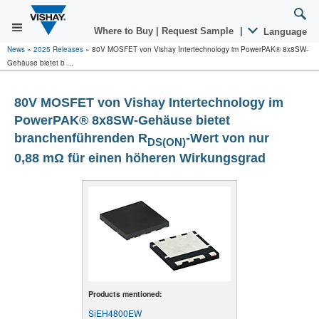
Where to Buy
|
Request Sample
|
Language
News
»
2025 Releases
»
80V MOSFET von Vishay Intertechnology im PowerPAK® 8x8SW-
Gehäuse bietet b ...
80V MOSFET von Vishay Intertechnology im
PowerPAK® 8x8SW-Gehäuse bietet
branchenführenden R
-Wert von nur
DS(ON)
0,88 m
Ω
für einen höheren Wirkungsgrad
Products mentioned:
SiEH4800EW