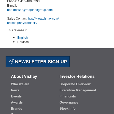
Phone:
1.415.409.0233
E-mail:
bob.decker@redpinesgroup.com
Sales Contact:
http://www.vishay.com/
en
/company/contacts/
This release in:
English
Deutsch
NEWSLETTER SIGN-UP
About Vishay
Investor Relations
Who we are
Corporate Overview
News
Executive Management
Events
Financials
Awards
Governance
Brands
Stock Info