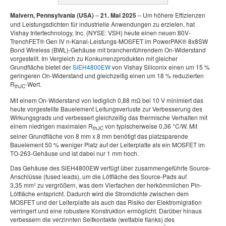
Malvern, Pennsylvania (USA)
–
21. Mai 2025
– Um höhere Effizienzen
und Leistungsdichten für industrielle Anwendungen zu erzielen, hat
Vishay Intertechnology, Inc. (NYSE: VSH) heute einen neuen 80V-
TrenchFET® Gen IV n-Kanal-Leistungs-MOSFET im PowerPAK® 8x8SW
Bond Wireless (BWL)-Gehäuse mit branchenführendem On-Widerstand
vorgestellt. Im Vergleich zu Konkurrenzprodukten mit gleicher
Grundfläche bietet der
SiEH4800EW
von Vishay Siliconix einen um 15 %
geringeren On-Widerstand und gleichzeitig einen um 18 % reduzierten
R
-Wert.
thJC
Mit einem On-Widerstand von lediglich 0,88 mΩ bei 10 V minimiert das
heute vorgestellte Bauelement Leitungsverluste zur Verbesserung des
Wirkungsgrads und verbessert gleichzeitig das thermische Verhalten mit
einem niedrigen maximalen R
von typischerweise 0,36 °C/W. Mit
thJC
seiner Grundfläche von 8 mm x 8 mm benötigt das platzsparende
Bauelement 50 % weniger Platz auf der Leiterplatte als ein MOSFET im
TO-263-Gehäuse und ist dabei nur 1 mm hoch.
Das Gehäuse des SiEH4800EW verfügt über zusammengeführte Source-
Anschlüsse (fused leads), um die Lötfläche des Source-Pads auf
3,35 mm² zu vergrößern, was dem Vierfachen der herkömmlichen Pin-
Lötfläche entspricht. Dadurch wird die Stromdichte zwischen dem
MOSFET und der Leiterplatte als auch das Risiko der Elektromigration
verringert und eine robustere Konstruktion ermöglicht. Darüber hinaus
verbessern die verzinnten Seitkontakte (wettable flanks) des