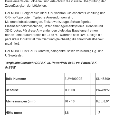
Bauelements die Lötbarkeit und erleichtern die visuelle Überprüfung der
Zuverlässigkeit der Lötstellen.
Der MOSFET eignet sich ideal für Synchron-Gleichrichter-Schaltung und
OR-ing-Topologien. Typische Anwendungen sind
Motorantriebssteuerungen, Elektrowerkzeuge, Schweißgeräte,
Plasmaschneidmaschinen, Batteriemanagementsysteme, Robotik und
3D-Drucker. Für diese Anwendungen bietet das Bauelement einen
hohen Temperaturbereich bis +175 °C, während sein BWL-Design die
parasitäre Induktivität minimiert und gleichzeitig die Strombelastbarkeit
maximiert.
Der MOSFET ist RoHS-konform, halogenfrei sowie vollständig Rg- und
UIS-getestet.
Vergleichsübersicht D2PAK vs. PowerPAK 8x8L vs. PowerPAK
8x8SW
Teile-Nummer
SUM60020E
SiJH5800E
Gehäuse
TO-263
PowerPAK 8
Abmessungen (mm)
16 x 10
8,0 x 8,0*
Höhe (mm)
4,8
1,7