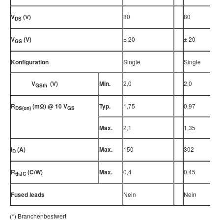
V
(V)
80
80
DS
V
(V)
± 20
± 20
GS
Konfiguration
Single
Single
V
(V)
Min.
2,0
2,0
GSth
R
(mΩ) @ 10 V
Typ.
1,75
0,97
DS(on)
GS
Max.
2,1
1,35
I
(A)
Max.
150
302
D
R
(C/W)
Max.
0,4
0,45
thJC
Fused leads
Nein
Nein
(*) Branchenbestwert