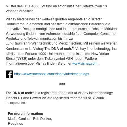
Muster des SiEH4800EW sind ab sofort mit einer Lieferzeit von 13
Wochen erhältlich.
Vishay bietet eines der weltweit größten Angebote an diskreten
Halbleiterbauelementen und passiven elektronischen Bauteilen, die
innovative Designs ermöglichen und in den unterschiedlichsten Märkten
Verwendung finden – von Automobilindustrie über Computer, Consumer-
Produkte und Telekommunikation bis hin zu
Luft-/Raumfahrt-/Wehrtechnik und Medizintechnik. Mit seinem weltweiten
®
Kundenstamm ist Vishay
The DNA of tech.
Vishay Intertechnology, Inc.
zählt zu den Fortune-1000-Unternehmen und ist an der New Yorker
Börse (NYSE) unter dem Tickersymbol VSH notiert. Weitere
Informationen über Vishay finden Sie unter
www.vishay.com
.
https://www.facebook.com/VishayIntertechnology
###
®
The DNA of tech
is a registered trademark of Vishay Intertechnology.
TrenchFET and PowerPAK are registered trademarks of Siliconix
incorporated.
For more information:
Media Contact -
Bob Decker,
Redpines