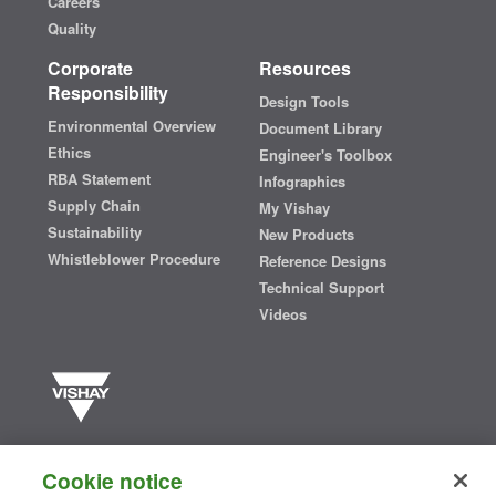
Careers
Quality
Corporate
Resources
Responsibility
Design Tools
Environmental Overview
Document Library
Ethics
Engineer's Toolbox
RBA Statement
Infographics
Supply Chain
My Vishay
Sustainability
New Products
Whistleblower Procedure
Reference Designs
Technical Support
Videos
Vishay manufactures one of the world’s largest portfolios of discrete
semiconductors and passive electronic components that are
Cookie notice
essential to innovative designs in the automotive, industrial,