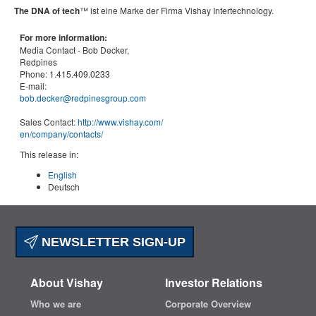
The DNA of tech
™ ist eine Marke der Firma Vishay Intertechnology.
For more information:
Media Contact -
Bob Decker,
Redpines
Phone:
1.415.409.0233
E-mail:
bob.decker@redpinesgroup.com
Sales Contact:
http://www.vishay.com/
en
/company/contacts/
This release in:
English
Deutsch
NEWSLETTER SIGN-UP
About Vishay
Investor Relations
Who we are
Corporate Overview