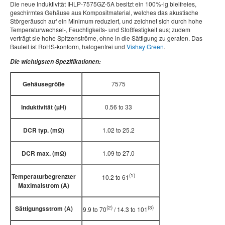
Die neue Induktivität IHLP-7575GZ-5A besitzt ein 100%-ig bleifreies,
geschirmtes Gehäuse aus Kompositmaterial, welches das akustische
Störgeräusch auf ein Minimum reduziert, und zeichnet sich durch hohe
Temperaturwechsel-, Feuchtigkeits- und Stoßfestigkeit aus; zudem
verträgt sie hohe Spitzenströme, ohne in die Sättigung zu geraten. Das
Bauteil ist RoHS-konform, halogenfrei und
Vishay Green
.
Die wichtigsten Spezifikationen:
Gehäusegröße
7575
Induktivität (µH)
0.56 to 33
DCR typ. (mΩ)
1.02 to 25.2
DCR max. (mΩ)
1.09 to 27.0
Temperaturbegrenzter
(1)
10.2 to 61
Maximalstrom (A)
Sättigungsstrom (A)
(2)
(3)
9.9 to 70
/ 14.3 to 101