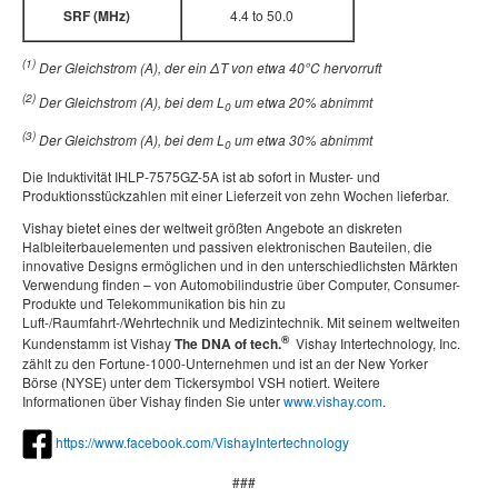
SRF (MHz)
4.4 to 50.0
(1)
Der Gleichstrom (A), der ein ΔT von etwa 40°C hervorruft
(2)
Der Gleichstrom (A), bei dem L
um etwa 20% abnimmt
0
(3)
Der Gleichstrom (A), bei dem L
um etwa 30% abnimmt
0
Die Induktivität IHLP-7575GZ-5A ist ab sofort in Muster- und
Produktionsstückzahlen mit einer Lieferzeit von zehn Wochen lieferbar.
Vishay bietet eines der weltweit größten Angebote an diskreten
Halbleiterbauelementen und passiven elektronischen Bauteilen, die
innovative Designs ermöglichen und in den unterschiedlichsten Märkten
Verwendung finden – von Automobilindustrie über Computer, Consumer-
Produkte und Telekommunikation bis hin zu
Luft-/Raumfahrt-/Wehrtechnik und Medizintechnik. Mit seinem weltweiten
®
Kundenstamm ist Vishay
The DNA of tech.
Vishay Intertechnology, Inc.
zählt zu den Fortune-1000-Unternehmen und ist an der New Yorker
Börse (NYSE) unter dem Tickersymbol VSH notiert. Weitere
Informationen über Vishay finden Sie unter
www.vishay.com
.
https://www.facebook.com/VishayIntertechnology
###