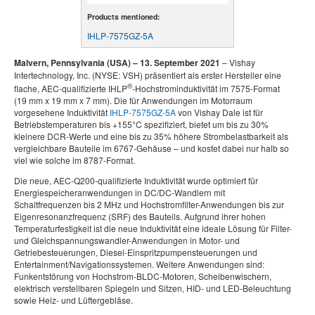
Products mentioned:
IHLP-7575GZ-5A
Malvern, Pennsylvania (USA) – 13. September 2021
– Vishay
Intertechnology, Inc. (NYSE: VSH) präsentiert als erster Hersteller eine
®
flache, AEC-qualifizierte IHLP
-Hochstrominduktivität im 7575-Format
(19 mm x 19 mm x 7 mm). Die für Anwendungen im Motorraum
vorgesehene Induktivität
IHLP-7575GZ-5A
von Vishay Dale ist für
Betriebstemperaturen bis +155°C spezifiziert, bietet um bis zu 30%
kleinere DCR-Werte und eine bis zu 35% höhere Strombelastbarkeit als
vergleichbare Bauteile im 6767-Gehäuse – und kostet dabei nur halb so
viel wie solche im 8787-Format.
Die neue, AEC-Q200-qualifizierte Induktivität wurde optimiert für
Energiespeicheranwendungen in DC/DC-Wandlern mit
Schaltfrequenzen bis 2 MHz und Hochstromfilter-Anwendungen bis zur
Eigenresonanzfrequenz (SRF) des Bauteils. Aufgrund ihrer hohen
Temperaturfestigkeit ist die neue Induktivität eine ideale Lösung für Filter-
und Gleichspannungswandler-Anwendungen in Motor- und
Getriebesteuerungen, Diesel-Einspritzpumpensteuerungen und
Entertainment/Navigationssystemen. Weitere Anwendungen sind:
Funkentstörung von Hochstrom-BLDC-Motoren, Scheibenwischern,
elektrisch verstellbaren Spiegeln und Sitzen, HID- und LED-Beleuchtung
sowie Heiz- und Lüftergebläse.